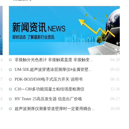
14
非接触分光色差计 非接触遮盖度 非接触变...
04-28
11
UM-5DL超声波穿透涂层测厚仪#金属管壁...
09-02
27
PDK-BOZH500电子式压力开关 说明书
08-31
18
C10～C80多功能混凝土粘结强度检测仪
12-30
18
HV Tester 25高压发生器 信息出厂价格
09-17
18
超声波测厚仪测量管道壁厚时一定要用耦合...
10-09