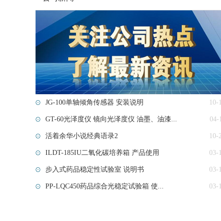
JG-100单轴倾角传感器 安装说明
10-
GT-60光泽度仪 镜向光泽度仪 油墨、油漆...
04-
活着余华小说经典语录2
10-
ILDT-185IU二氧化碳培养箱 产品使用
03-
步入式药品稳定性试验室​ 说明书
03-
PP-LQC450药品综合光稳定试验箱 使...
03-