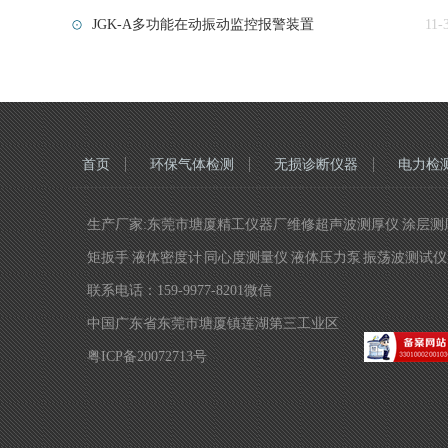
JGK-A多功能在动振动监控报警装置
11-
首页
环保气体检测
无损诊断仪器
电力检
生产厂家:东莞市塘厦精工仪器厂维修超声波测厚仪 涂层测厚仪
矩扳手 液体密度计 同心度测量仪 液体压力泵 振荡波测试仪 
联系电话：159-9977-8201微信
中国广东省东莞市塘厦镇莲湖第三工业区
粤ICP备20072713号