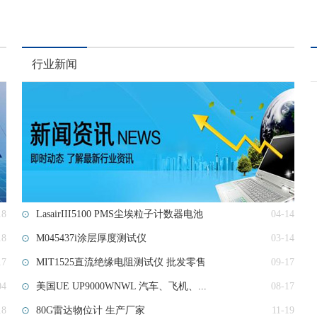
行业新闻
18
LasairIII5100 PMS尘埃粒子计数器电池
04-14
18
M045437i涂层厚度测试仪
03-14
17
MIT1525直流绝缘电阻测试仪 批发零售
09-17
04
美国UE UP9000WNWL 汽车、飞机、...
08-17
18
80G雷达物位计 生产厂家
11-19