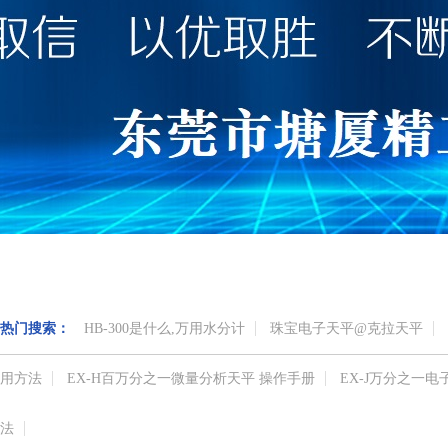
热门搜索：
HB-300是什么,万用水分计
珠宝电子天平@克拉天平
用方法
EX-H百万分之一微量分析天平 操作手册
EX-J万分之一
法