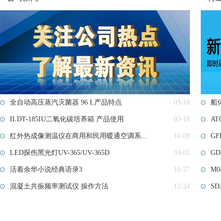
全自动高压蒸汽灭菌器 96 L产品特点
03-18
船
ILDT-185IU二氧化碳培养箱 产品使用
03-18
AT
红外热成像测温仪在商用和民用暖通空调系...
10-09
G
LED探伤黑光灯UV-365/UV-365D
03-01
GD
活着余华小说经典语录3
10-27
M0
混凝土共振频率测试仪 操作方法
12-24
SD