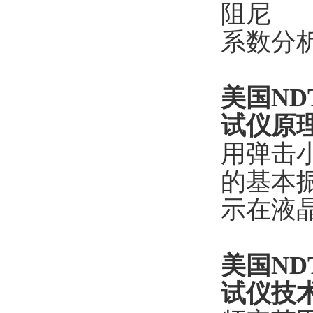
阻尼
系数分
美国
ND
试仪
原
用弹击
的基本
示在液
美国
NDT
试仪
技