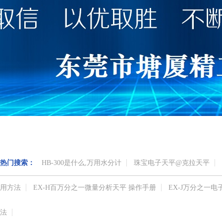
热门搜索：
HB-300是什么,万用水分计
珠宝电子天平@克拉天平
用方法
EX-H百万分之一微量分析天平 操作手册
EX-J万分之一
法