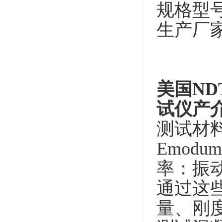
规格型号：V
生产厂家：
美国
ND
试仪
产
测试材
Emod
率：振
通过这
量、刚