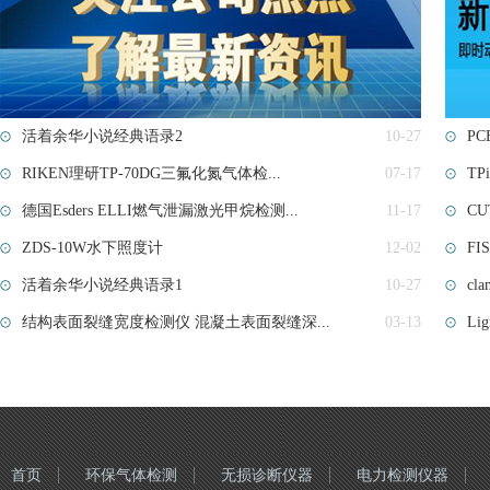
活着余华小说经典语录2
10-27
PC
RIKEN理研TP-70DG三氟化氮气体检...
07-17
TP
德国Esders ELLI燃气泄漏激光甲烷检测...
11-17
C
ZDS-10W水下照度计
12-02
FI
活着余华小说经典语录1
10-27
cla
结构表面裂缝宽度检测仪 混凝土表面裂缝深...
03-13
Li
首页
环保气体检测
无损诊断仪器
电力检测仪器