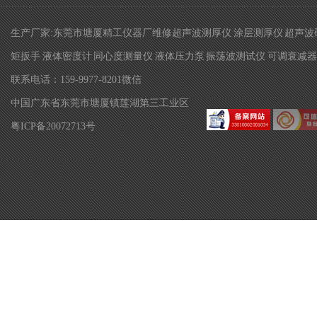
生产厂家:东莞市塘厦精工仪器厂维修超声波测厚仪 涂层测厚仪 超声波硬
矩扳手 液体密度计 同心度测量仪 液体压力泵 振荡波测试仪 可调衰减器 
联系电话：159-9977-8201微信
中国广东省东莞市塘厦镇莲湖第三工业区
粤ICP备20072713号