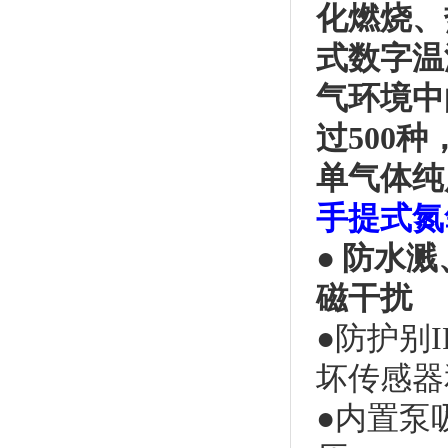
化燃烧、
式数字温
气环境中
过
500
单气体
纯
手提式氮
● 防水
溅
磁干扰
●
防护别
坏传感器
●
内置泵