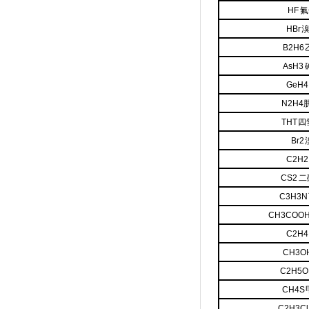
HF 
HBr
B2H6
AsH3
GeH
N2H4
THT 
Br2
C2H
CS2 
C3H3
CH3COO
C2H
CH3O
C2H5
CH4S
C2H3C