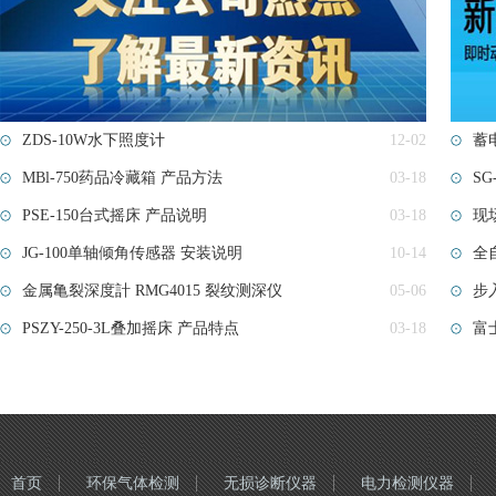
ZDS-10W水下照度计
12-02
蓄电
MBl-750药品冷藏箱 产品方法
03-18
S
PSE-150台式摇床 产品说明
03-18
现
JG-100单轴倾角传感器 安装说明
10-14
全
金属亀裂深度計 RMG4015 裂纹测深仪
05-06
步
PSZY-250-3L叠加摇床 产品特点
03-18
富士
首页
环保气体检测
无损诊断仪器
电力检测仪器