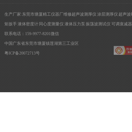
生产厂家:东莞市塘厦精工仪器厂维修超声波测厚仪 涂层测厚仪 超声波硬
矩扳手 液体密度计 同心度测量仪 液体压力泵 振荡波测试仪 可调衰减器 
联系电话：159-9977-8201微信
中国广东省东莞市塘厦镇莲湖第三工业区
粤ICP备20072713号