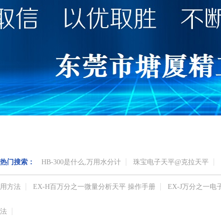
热门搜索：
HB-300是什么,万用水分计
珠宝电子天平@克拉天平
用方法
EX-H百万分之一微量分析天平 操作手册
EX-J万分之一
法