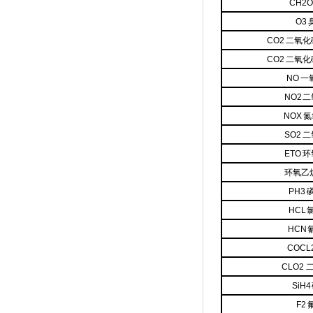
CH2
O3
CO2 二氧
CO2 二氧
NO 
NO2 
NOX 
SO2 
ETO 
环氧乙烷
PH3
HCL
HCN
COCL
CLO2
SiH4
F2 