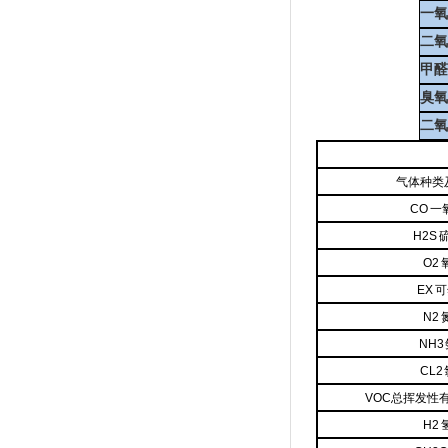
一氧
二氧
甲醛
臭氧
二氧
气体种类
CO 
H2S
O2
EX 
N2
NH3
CL2
VOC总挥发性
H2