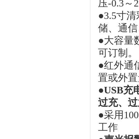
压
-0.3
～
●
3.5
储、通信
●
大容量
可订制。
●
红外通
置或外置
●
USB
过充、过
●采用
10
工作