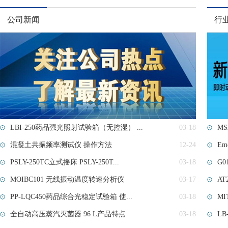
公司新闻
行
LBI-250药品强光照射试验箱（无控湿） ...
03-18
M
混凝土共振频率测试仪 操作方法
12-24
Em
PSLY-250TC立式摇床 PSLY-250T...
03-18
G0
MOIBC101 无线振动温度转速分析仪
03-17
AT
PP-LQC450药品综合光稳定试验箱 使...
03-18
MI
全自动高压蒸汽灭菌器 96 L产品特点
03-18
LB