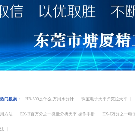
热门搜索：
HB-300是什么,万用水分计
珠宝电子天平@克拉天平
用方法
EX-H百万分之一微量分析天平 操作手册
EX-J万分之一
法