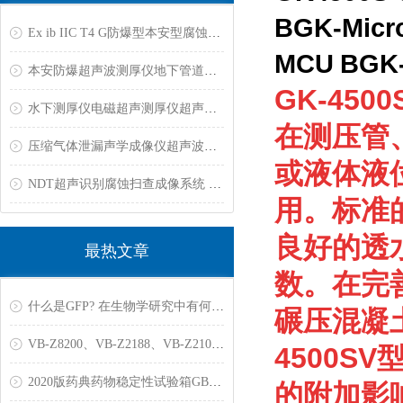
BGK-Mic
Ex ib IIC T4 G防爆型本安型腐蚀金属超声波测厚仪
MCU BGK
本安防爆超声波测厚仪地下管道超声泄漏探测仪地下管道防腐层检测仪
GK-45
水下测厚仪电磁超声测厚仪超声波高温测厚仪管体腐蚀成像检测系统
在测压管
压缩气体泄漏声学成像仪超声波泄漏检测仪粉末涂层测厚仪
或液体液
NDT超声识别腐蚀扫查成像系统 扫描产品缺陷成像测厚仪 超声波腐蚀测厚仪
用。标准
良好的透
最热文章
数。在完
什么是GFP? 在生物学研究中有何用途？
碾压混凝土
VB-Z8200、VB-Z2188、VB-Z2101、VB-Z2102、VB-12161变送器
4500
2020版药典药物稳定性试验箱GB/T10586-2006标准
的附加影