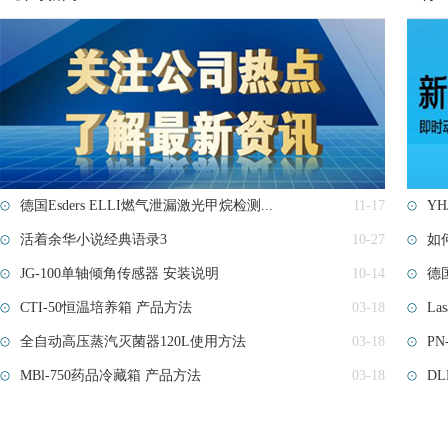
德国Esders ELLI燃气泄漏激光甲烷检测...
11-17
Y
活着余华小说经典语录3
10-27
如
JG-100单轴倾角传感器 安装说明
10-14
德国
CTI-50恒温培养箱 产品方法
03-18
Las
​全自动高压蒸汽灭菌器120L使用方法
03-18
P
MBl-750药品冷藏箱 产品方法
03-18
DL