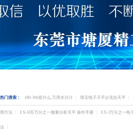
热门搜索：
HB-300是什么,万用水分计
珠宝电子天平@克拉天平
用方法
EX-H百万分之一微量分析天平 操作手册
EX-J万分之一
法