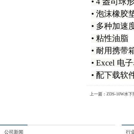
• 4 盎司
• 泡沫橡
• 多种加
• 粘性油脂
• 耐用携带
• Exce
• 配下载
上一篇：
ZDS-10W水
公司新闻
行